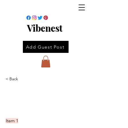
Vibenest
Add Guest Post
< Back
Item 1