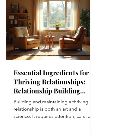
Movement Every Day One of the
simplest ways to improve your wellness
i
Essential Ingredients for
Thriving Relationships:
Relationship Building
Strategies
Building and maintaining a thriving
relationship is both an art and a
science. It requires attention, care, and
a genuine desire to grow together.
Whether you’re nurturing a romantic