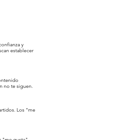
confianza y
scan establecer
ontenido
n no te siguen.
rtidos. Los "me
ar "me gusta"