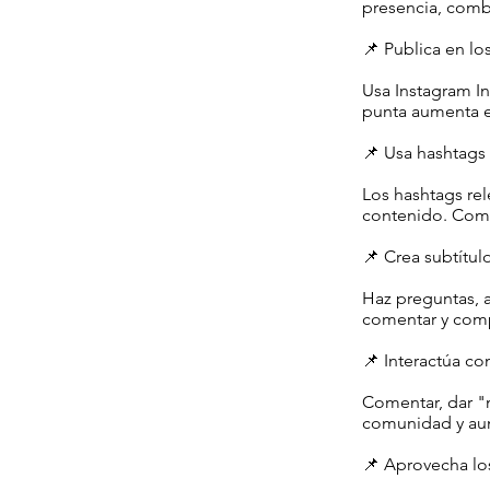
presencia, comb
📌 Publica en 
Usa Instagram In
punta aumenta el
📌 Usa hashtags 
Los hashtags rel
contenido. Comb
📌 Crea subtítulo
Haz preguntas, a
comentar y comp
📌 Interactúa co
Comentar, dar "m
comunidad y aume
📌 Aprovecha los