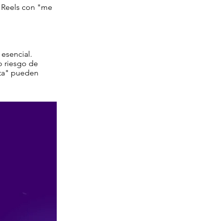
s Reels con "me
esencial.
o riesgo de
sta" pueden