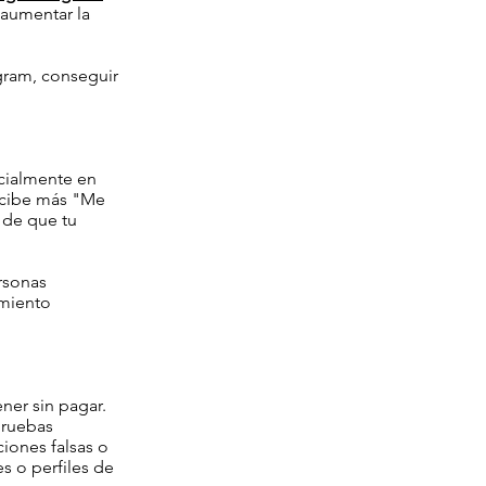
 aumentar la
agram, conseguir
ecialmente en
ecibe más "Me
 de que tu
rsonas
imiento
ner sin pagar.
pruebas
ciones falsas o
es o perfiles de