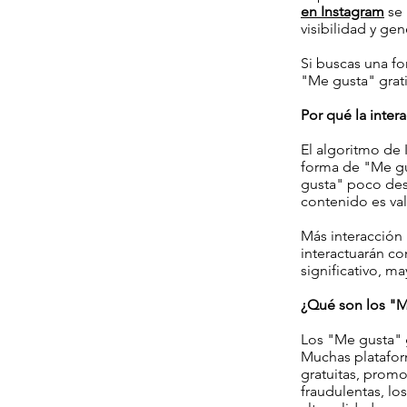
en Instagram
se 
visibilidad y gen
Si buscas una fo
"Me gusta" grati
Por qué la inter
El algoritmo de 
forma de "Me gu
gusta" poco des
contenido es val
Más interacción 
interactuarán c
significativo, m
¿Qué son los "M
Los "Me gusta" 
Muchas platafor
gratuitas, promo
fraudulentas, lo