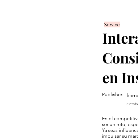
Service
Inter
Consi
en In
Publisher:
kama
Octobe
En el competitiv
ser un reto, esp
Ya seas influen
impulsar su marca