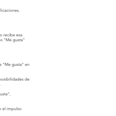
licaciones,
do recibe esa
los "Me gusta"
os "Me gusta" en
posibilidades de
.
usta",
o el impulso