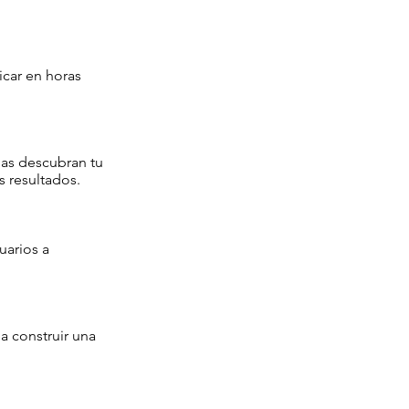
icar en horas
ias descubran tu
 resultados.
uarios a
a construir una