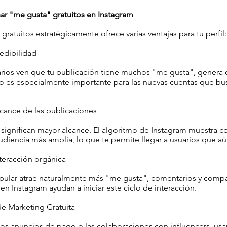
ar "me gusta" gratuitos en Instagram
gratuitos estratégicamente ofrece varias ventajas para tu perfil:
edibilidad
rios ven que tu publicación tiene muchos "me gusta", genera 
to es especialmente importante para las nuevas cuentas que bu
cance de las publicaciones
significan mayor alcance. El algoritmo de Instagram muestra c
audiencia más amplia, lo que te permite llegar a usuarios que aú
teracción orgánica
pular atrae naturalmente más "me gusta", comentarios y compa
 en Instagram ayudan a iniciar este ciclo de interacción.
e Marketing Gratuita
los anuncios de pago o las colaboraciones con influencers, us