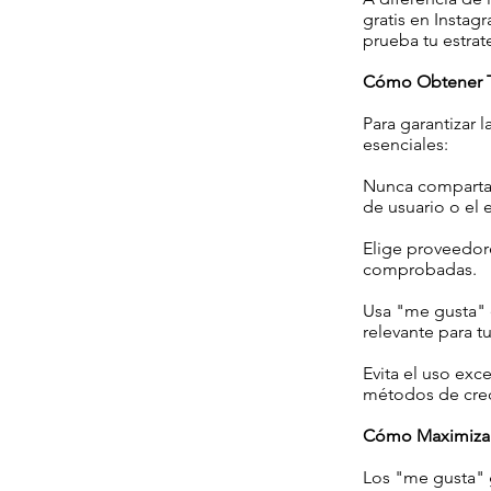
gratis en Instag
prueba tu estrat
Cómo Obtener T
Para garantizar 
esenciales:
Nunca compartas
de usuario o el 
Elige proveedore
comprobadas.
Usa "me gusta" 
relevante para t
Evita el uso exc
métodos de crec
Cómo Maximizar 
Los "me gusta" 