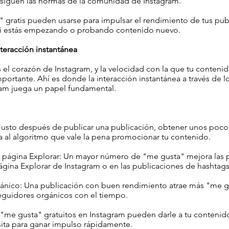
e siguen las normas de la comunidad de Instagram.
 gratis pueden usarse para impulsar el rendimiento de tus pub
si estás empezando o probando contenido nuevo.
nteracción instantánea
s el corazón de Instagram, y la velocidad con la que tu conteni
mportante. Ahí es donde la interacción instantánea a través de 
gram juega un papel fundamental.
: Justo después de publicar una publicación, obtener unos poc
a al algoritmo que vale la pena promocionar tu contenido.
a página Explorar: Un mayor número de "me gusta" mejora las 
ágina Explorar de Instagram o en las publicaciones de hashtags
ánico: Una publicación con buen rendimiento atrae más "me g
eguidores orgánicos con el tiempo.
 "me gusta" gratuitos en Instagram pueden darle a tu contenid
sita para ganar impulso rápidamente.