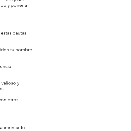
nido y poner a
 estas pautas
piden tu nombre
rencia
valioso y
o.
con otros
 aumentar tu