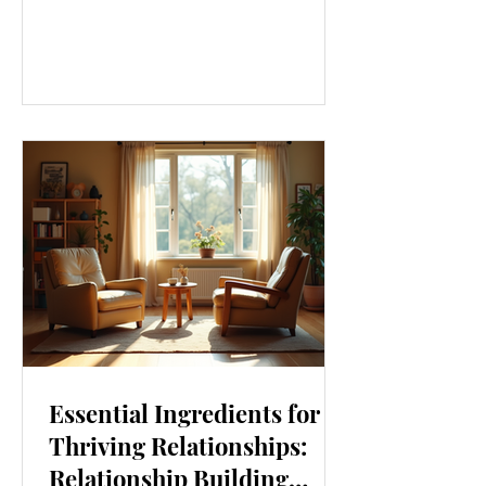
our lives. From how we move to what
we eat, and even how we think, small
changes can make a big difference.
Let’s explore some top daily wellness
tips that are easy to adopt and can
boost your overall well-being. Embrace
Movement Every Day One of the
simplest ways to improve your wellness
i
Essential Ingredients for
Thriving Relationships:
Relationship Building