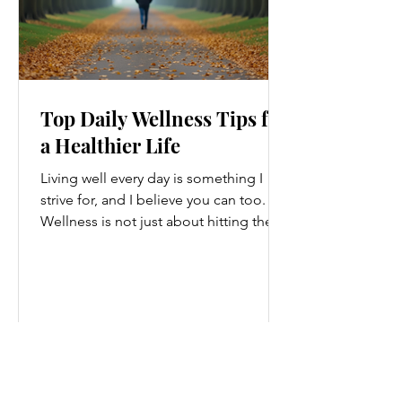
Top Daily Wellness Tips for
a Healthier Life
Living well every day is something I
strive for, and I believe you can too.
Wellness is not just about hitting the
gym or eating salads; it’s a holistic
approach that touches every part of
our lives. From how we move to what
we eat, and even how we think, small
changes can make a big difference.
Let’s explore some top daily wellness
tips that are easy to adopt and can
boost your overall well-being. Embrace