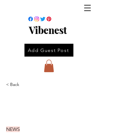
Vibenest
Add Guest Post
< Back
NEWS