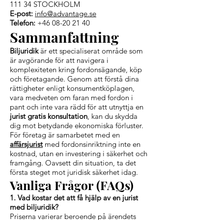
111 34 STOCKHOLM
E-post:
info@advantage.se
Telefon:
+46 08-20 21 40
Sammanfattning
Biljuridik
är ett specialiserat område som
är avgörande för att navigera i
komplexiteten kring fordonsägande, köp
och företagande. Genom att förstå dina
rättigheter enligt konsumentköplagen,
vara medveten om faran med fordon i
pant och inte vara rädd för att utnyttja en
jurist gratis konsultation
, kan du skydda
dig mot betydande ekonomiska förluster.
För företag är samarbetet med en
affärsjurist
med fordonsinriktning inte en
kostnad, utan en investering i säkerhet och
framgång. Oavsett din situation, ta det
första steget mot juridisk säkerhet idag.
Vanliga Frågor (FAQs)
1. Vad kostar det att få hjälp av en jurist
med biljuridik?
Priserna varierar beroende på ärendets