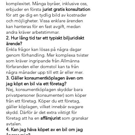
komplexitet. Många byråer, inklusive oss,
erbjuder en första
jurist gratis konsultation
för att ge dig en tydlig bild av kostnader
och möjligheter. Vissa enklare ärenden
kan hanteras för en fast avgift, medan
andra kräver arbetstimmar.
2. Hur lång tid tar ett typiskt biljuridiskt
ärende?
Enkla frågor kan lösas på några dagar
genom förhandling. Mer komplexa tvister
som kräver ingripande från Allmänna
förfaranden eller domstol kan ta från
några månader upp till ett år eller mer.
3. Gäller konsumentköplagen även om
jag köpt en bil via ett företag?
Nej, konsumentköplagen skyddar bara
privatpersoner (konsumenter) som köper
från ett företag. Köper du ett företag,
gäller köplagen, vilket innebär svagare
skydd. Därför är det extra viktigt för
företag att ha en
affärsjurist
som granskar
avtalen.
4. Kan jag häva köpet av en bil om jag